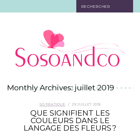
SO TOURISTE
SO BELLE
SO EN FORME
SO IN LOVE
SO DÉCO
Monthly Archives: juillet 2019
SO HIGH-TECH
SO PRATIQUE
29 JUILLET 2019
QUE SIGNIFIENT LES
SO PRATIQUE
COULEURS DANS LE
LANGAGE DES FLEURS ?
CONTACT