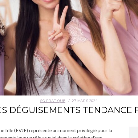
SO PRATIQUE
27 MARS 2024
ES DÉGUISEMENTS TENDANCE P
ne fille (EVJF) représente un moment privilégié pour la
sements joue un rôle crucial dans la création d’une