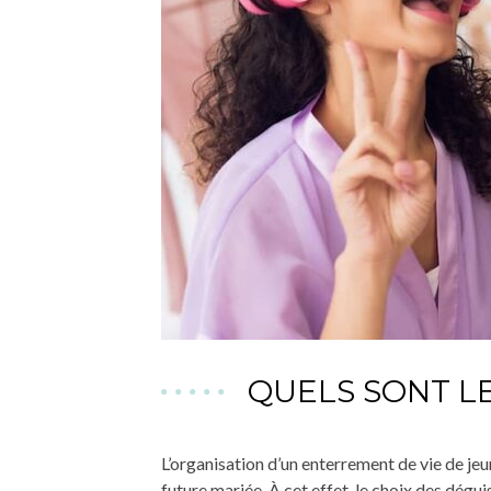
QUELS SONT L
L’organisation d’un enterrement de vie de jeu
future mariée. À cet effet, le choix des dégui