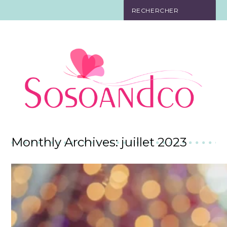
SO TOURISTE
SO BELLE
SO EN FORME
SO IN LOVE
SO DÉCO
Monthly Archives: juillet 2023
SO HIGH-TECH
SO PRATIQUE
CONTACT