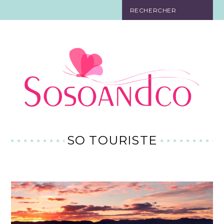
SO TOURISTE
SO BELLE
SO EN FORME
SO IN LOVE
SO DÉCO
SO TOURISTE
SO HIGH-TECH
SO PRATIQUE
CONTACT