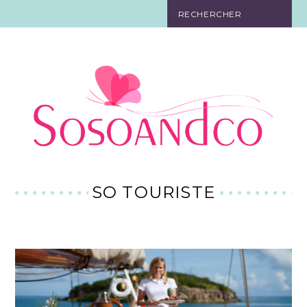
SO TOURISTE
SO BELLE
SO EN FORME
SO IN LOVE
SO DÉCO
SO TOURISTE
SO HIGH-TECH
SO PRATIQUE
CONTACT