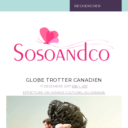
SO TOURISTE
SO BELLE
SO EN FORME
SO IN LOVE
SO DÉCO
GLOBE TROTTER CANADIEN
11 DÉCEMBRE 2017
696 × 497
SO HIGH-TECH
EFFECTUER UN VOYAGE CULTUREL AU CANADA
SO PRATIQUE
CONTACT