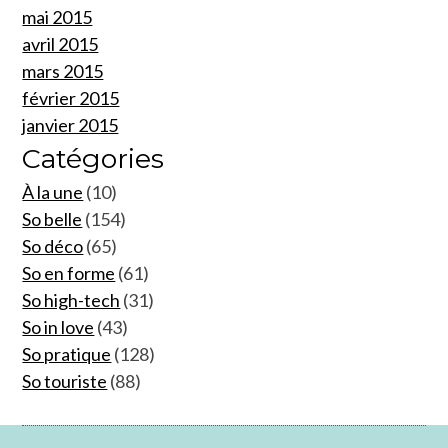
mai 2015
avril 2015
mars 2015
février 2015
janvier 2015
Catégories
À la une
(10)
So belle
(154)
So déco
(65)
So en forme
(61)
So high-tech
(31)
So in love
(43)
So pratique
(128)
So touriste
(88)