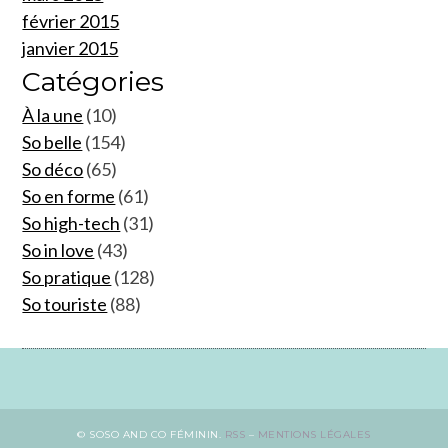
février 2015
janvier 2015
Catégories
À la une
(10)
So belle
(154)
So déco
(65)
So en forme
(61)
So high-tech
(31)
So in love
(43)
So pratique
(128)
So touriste
(88)
© SOSO AND CO FÉMININ.
RSS
–
MENTIONS LÉGALES