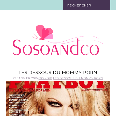
SO TOURISTE
SO BELLE
SO EN FORME
SO IN LOVE
SO DÉCO
LES DESSOUS DU MOMMY PORN
29 JANVIER 2016
690 × 399
LES DESSOUS DU MOMMY PORN
SO HIGH-TECH
SO PRATIQUE
CONTACT