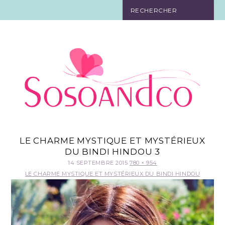
SO TOURISTE
SO BELLE
SO EN FORME
SO IN LOVE
SO DÉCO
LE CHARME MYSTIQUE ET MYSTÉRIEUX
DU BINDI HINDOU 3
SO HIGH-TECH
14 SEPTEMBRE 2015
780 × 954
LE CHARME MYSTIQUE ET MYSTÉRIEUX DU BINDI HINDOU
SO PRATIQUE
CONTACT