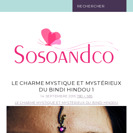
SO TOURISTE
SO BELLE
SO EN FORME
SO IN LOVE
SO DÉCO
LE CHARME MYSTIQUE ET MYSTÉRIEUX
DU BINDI HINDOU 1
SO HIGH-TECH
14 SEPTEMBRE 2015
780 × 585
LE CHARME MYSTIQUE ET MYSTÉRIEUX DU BINDI HINDOU
SO PRATIQUE
CONTACT