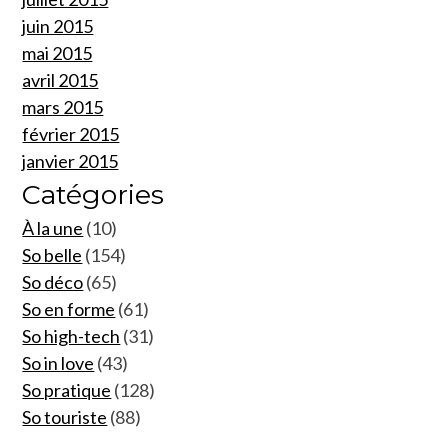
juin 2015
mai 2015
avril 2015
mars 2015
février 2015
janvier 2015
Catégories
À la une
(10)
So belle
(154)
So déco
(65)
So en forme
(61)
So high-tech
(31)
So in love
(43)
So pratique
(128)
So touriste
(88)