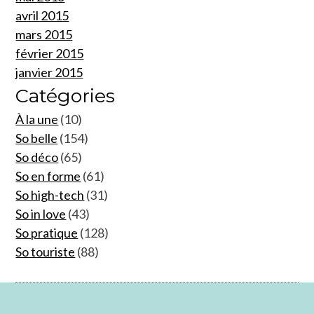
avril 2015
mars 2015
février 2015
janvier 2015
Catégories
À la une
(10)
So belle
(154)
So déco
(65)
So en forme
(61)
So high-tech
(31)
So in love
(43)
So pratique
(128)
So touriste
(88)