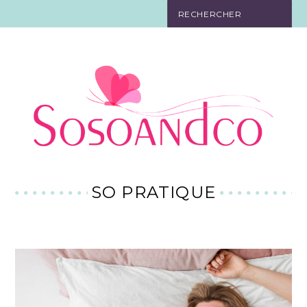
SO TOURISTE
SO BELLE
SO EN FORME
SO IN LOVE
SO DÉCO
SO PRATIQUE
SO HIGH-TECH
SO PRATIQUE
CONTACT