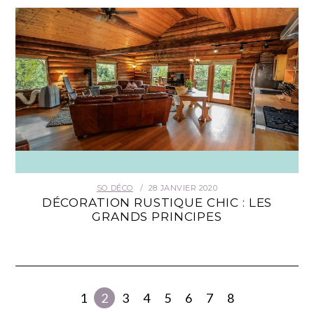
SO DÉCO
28 JANVIER 2020
DÉCORATION RUSTIQUE CHIC : LES
GRANDS PRINCIPES
1
2
3
4
5
6
7
8