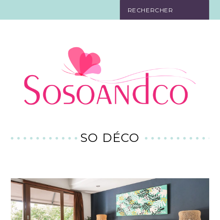
SO TOURISTE
SO BELLE
SO EN FORME
SO IN LOVE
SO DÉCO
SO DÉCO
SO HIGH-TECH
SO PRATIQUE
CONTACT