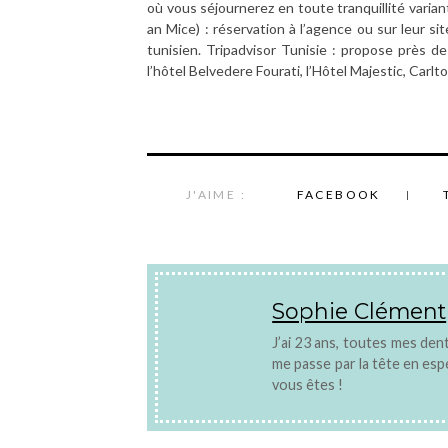
où vous séjournerez en toute tranquillité vari
an Mice) : réservation à l’agence ou sur leur s
tunisien. Tripadvisor Tunisie : propose près de
l’hôtel Belvedere Fourati, l’Hôtel Majestic, Carl
J'AIME :
FACEBOOK
Sophie Clément
J’ai 23 ans, toutes mes dents
me passe par la tête en es
vous êtes !