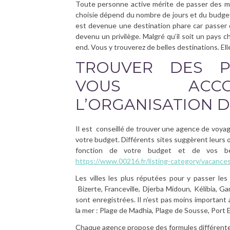
Toute personne active mérite de passer des m
choisie dépend du nombre de jours et du budget 
est devenue une destination phare car passer 
devenu un privilège. Malgré qu’il soit un pays 
end. Vous y trouverez de belles destinations. Ell
TROUVER DES P
VOUS ACCO
L’ORGANISATION 
Il est conseillé de trouver une agence de voyag
votre budget. Différents sites suggèrent leurs of
fonction de votre budget et de vos be
https://www.00216.fr/listing-category/vacance
Les villes les plus réputées pour y passer le
Bizerte, Franceville, Djerba Midoun, Kélibia,
sont enregistrées. Il n’est pas moins important
la mer : Plage de Madhia, Plage de Sousse, Port 
Chaque agence propose des formules différentes