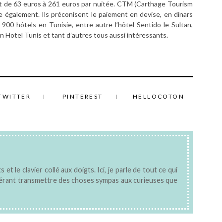
ant de 63 euros à 261 euros par nuitée. CTM (Carthage Tourism
ite également. Ils préconisent le paiement en devise, en dinars
 900 hôtels en Tunisie, entre autre l’hôtel Sentido le Sultan,
ton Hotel Tunis et tant d’autres tous aussi intéressants.
TWITTER
PINTEREST
HELLOCOTON
 et le clavier collé aux doigts. Ici, je parle de tout ce qui
pérant transmettre des choses sympas aux curieuses que