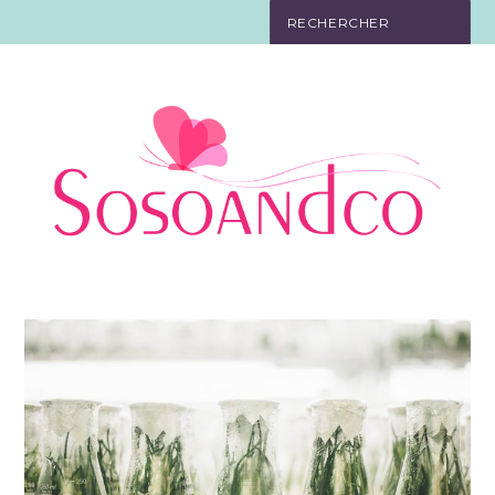
SO TOURISTE
SO BELLE
SO EN FORME
SO IN LOVE
SO DÉCO
SO HIGH-TECH
SO PRATIQUE
CONTACT