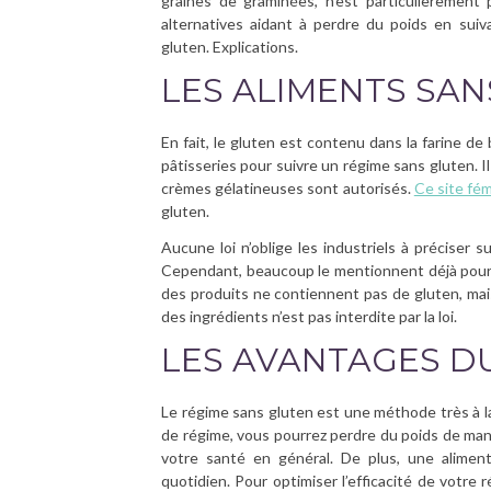
graines de graminées, n’est particulièrement 
alternatives aidant à perdre du poids en sui
gluten. Explications.
LES ALIMENTS SA
En fait, le gluten est contenu dans la farine de bl
pâtisseries pour suivre un régime sans gluten. I
crèmes gélatineuses sont autorisés.
Ce site fé
gluten.
Aucune loi n’oblige les industriels à préciser 
Cependant, beaucoup le mentionnent déjà pour 
des produits ne contiennent pas de gluten, mais
des ingrédients n’est pas interdite par la loi.
LES AVANTAGES D
Le régime sans gluten est une méthode très à l
de régime, vous pourrez perdre du poids de mani
votre santé en général. De plus, une aliment
quotidien. Pour optimiser l’efficacité de votr