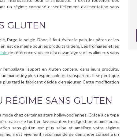
pas intéressante pour la silhouette. Il existe toutefois des
vant un régime composé essentiellement d’alimentation sans
NS GLUTEN
é, l’orge, le seigle. Donc, il faut éviter le pain, les pâtes et les
l en est de même pour les produits laitiers. Les fromages et les
minin
de référence vous en dira davantage sur les aliments sans
sur l’emballage l’apport en gluten contenu dans leurs produits.
un marketing plus responsable et transparent. Il se peut que
 plus tard le fabricant décide d’en ajouter. Cette modification
U RÉGIME SANS GLUTEN
a mode chez certaines stars hollywoodiennes. Grâce à ce type
ère naturelle tout en favorisant votre digestion et améliorant
ation sans gluten est plus saine et améliore votre régime
e régime, il est vivement recommandé de demander conseil à un