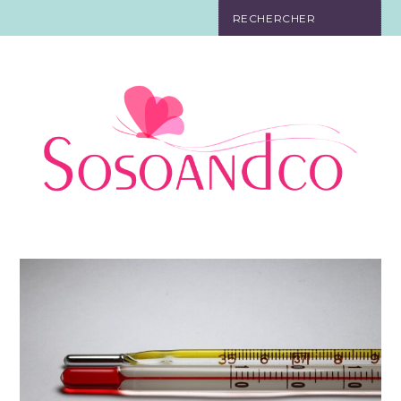
SO TOURISTE
SO BELLE
SO EN FORME
SO IN LOVE
SO DÉCO
SO HIGH-TECH
SO PRATIQUE
CONTACT