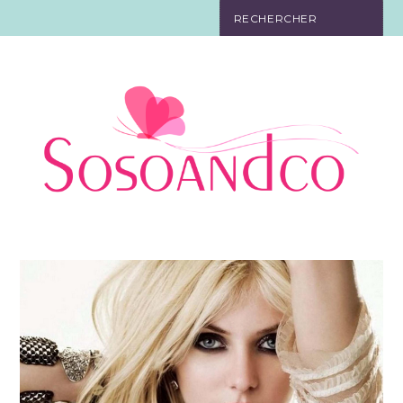
SO TOURISTE
SO BELLE
SO EN FORME
SO IN LOVE
SO DÉCO
SO HIGH-TECH
SO PRATIQUE
CONTACT