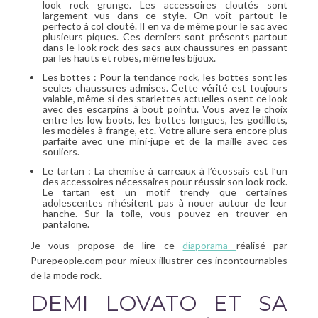
look rock grunge. Les accessoires cloutés sont
largement vus dans ce style. On voit partout le
perfecto à col clouté. Il en va de même pour le sac avec
plusieurs piques. Ces derniers sont présents partout
dans le look rock des sacs aux chaussures en passant
par les hauts et robes, même les bijoux.
Les bottes : Pour la tendance rock, les bottes sont les
seules chaussures admises. Cette vérité est toujours
valable, même si des starlettes actuelles osent ce look
avec des escarpins à bout pointu. Vous avez le choix
entre les low boots, les bottes longues, les godillots,
les modèles à frange, etc. Votre allure sera encore plus
parfaite avec une mini-jupe et de la maille avec ces
souliers.
Le tartan : La chemise à carreaux à l’écossais est l’un
des accessoires nécessaires pour réussir son look rock.
Le tartan est un motif trendy que certaines
adolescentes n’hésitent pas à nouer autour de leur
hanche. Sur la toile, vous pouvez en trouver en
pantalone.
Je vous propose de lire ce
diaporama
réalisé par
Purepeople.com pour mieux illustrer ces incontournables
de la mode rock.
DEMI LOVATO ET SA