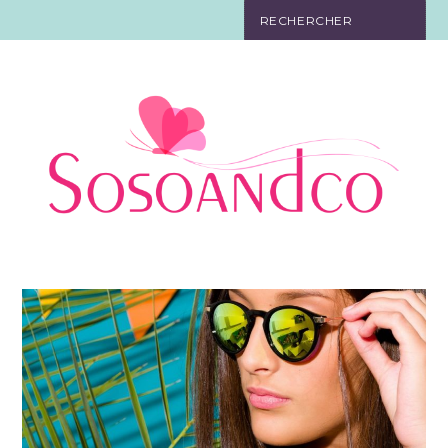
SO TOURISTE
SO BELLE
SO EN FORME
SO IN LOVE
SO DÉCO
SO HIGH-TECH
SO PRATIQUE
CONTACT