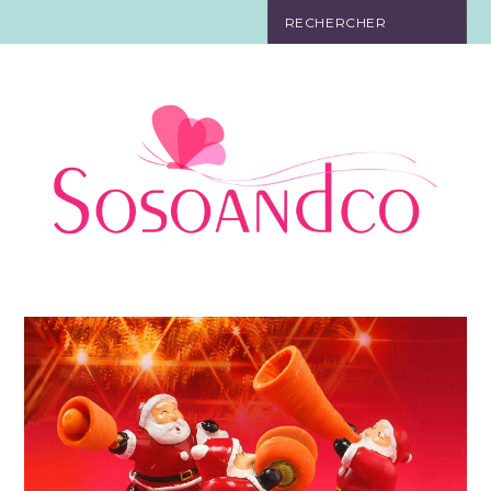
SO TOURISTE
SO BELLE
SO EN FORME
SO IN LOVE
SO DÉCO
SO HIGH-TECH
SO PRATIQUE
CONTACT