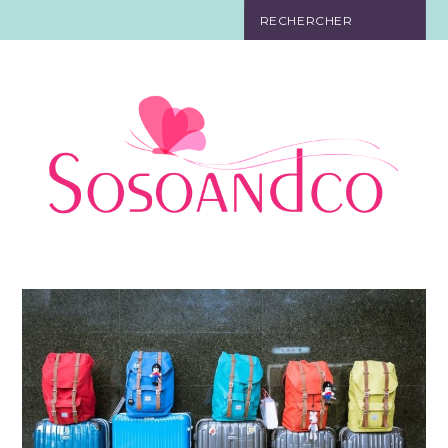
SO TOURISTE
SO BELLE
SO EN FORME
SO IN LOVE
SO DÉCO
SO HIGH-TECH
SO PRATIQUE
CONTACT