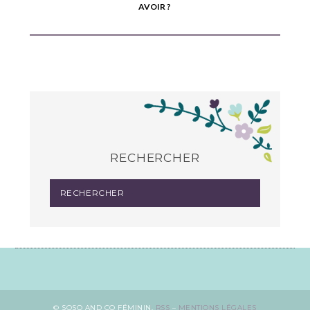
AVOIR ?
RECHERCHER
© SOSO AND CO FÉMININ.
RSS
–
MENTIONS LÉGALES