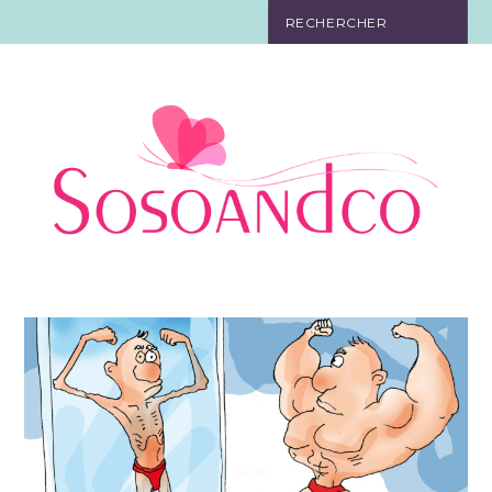
SO TOURISTE
SO BELLE
SO EN FORME
SO IN LOVE
SO DÉCO
SO HIGH-TECH
SO PRATIQUE
CONTACT