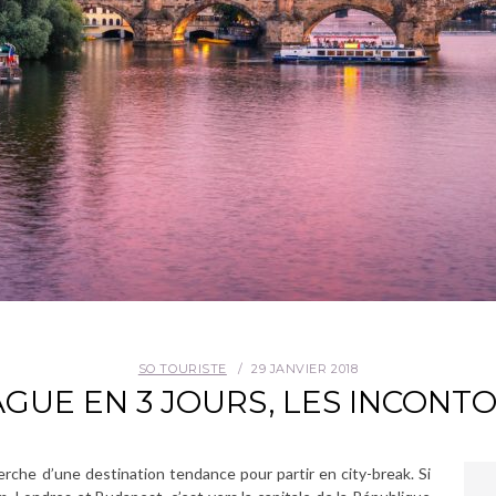
SO TOURISTE
29 JANVIER 2018
AGUE EN 3 JOURS, LES INCONT
erche d’une destination tendance pour partir en city-break. Si