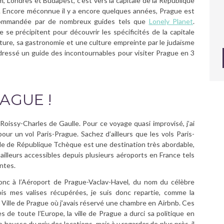
m, Londres et Budapest, c’est vers la capitale de la République
r. Encore méconnue il y a encore quelques années, Prague est
ecommandée par de nombreux guides tels que
Lonely Planet
.
se précipitent pour découvrir les spécificités de la capitale
ture, sa gastronomie et une culture empreinte par le judaïsme
dressé un guide des incontournables pour visiter Prague en 3
AGUE !
oissy-Charles de Gaulle. Pour ce voyage quasi improvisé, j’ai
ur un vol Paris-Prague. Sachez d’ailleurs que les vols Paris-
ale de République Tchèque est une destination très abordable,
illeurs accessibles depuis plusieurs aéroports en France tels
antes.
donc à l’Aéroport de Prague-Vaclav-Havel, du nom du célèbre
s mes valises récupérées, je suis donc repartie, comme la
le Ville de Prague où j’avais réservé une chambre en Airbnb. Ces
s de toute l’Europe, la ville de Prague a durci sa politique en
 hausse du prix des locations, mais à y regarder de plus près, il