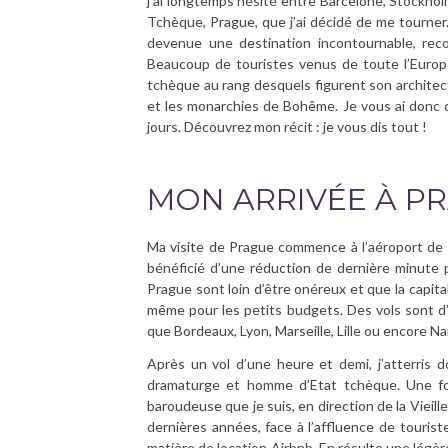
j’ai longtemps hésité entre Barcelone, Stockhol
Tchèque, Prague, que j’ai décidé de me tourne
devenue une destination incontournable, r
Beaucoup de touristes venus de toute l’Europe 
tchèque au rang desquels figurent son architec
et les monarchies de Bohême. Je vous ai donc 
jours. Découvrez mon récit : je vous dis tout !
MON ARRIVÉE À PR
Ma visite de Prague commence à l’aéroport de R
bénéficié d’une réduction de dernière minute po
Prague sont loin d’être onéreux et que la capit
même pour les petits budgets. Des vols sont d’a
que Bordeaux, Lyon, Marseille, Lille ou encore N
Après un vol d’une heure et demi, j’atterris 
dramaturge et homme d’Etat tchèque. Une foi
baroudeuse que je suis, en direction de la Vieil
dernières années, face à l’affluence de touriste
matière de location Airbnb. En résulte une légère