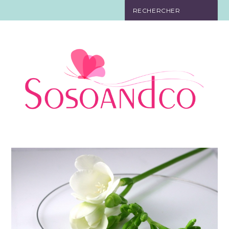
SO TOURISTE
SO BELLE
SO EN FORME
SO IN LOVE
SO DÉCO
SO HIGH-TECH
SO PRATIQUE
CONTACT