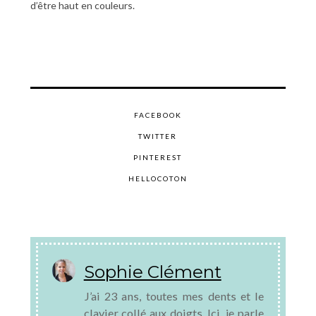
d’être haut en couleurs.
FACEBOOK
TWITTER
PINTEREST
HELLOCOTON
Sophie Clément
J’ai 23 ans, toutes mes dents et le
clavier collé aux doigts. Ici, je parle