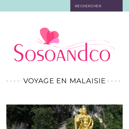
SO TOURISTE
SO BELLE
SO EN FORME
SO IN LOVE
SO DÉCO
VOYAGE EN MALAISIE
SO HIGH-TECH
SO PRATIQUE
CONTACT