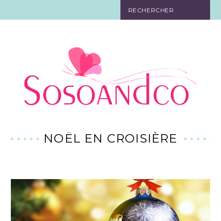
SO TOURISTE
SO BELLE
SO EN FORME
SO IN LOVE
SO DÉCO
NOËL EN CROISIÈRE
SO HIGH-TECH
SO PRATIQUE
CONTACT