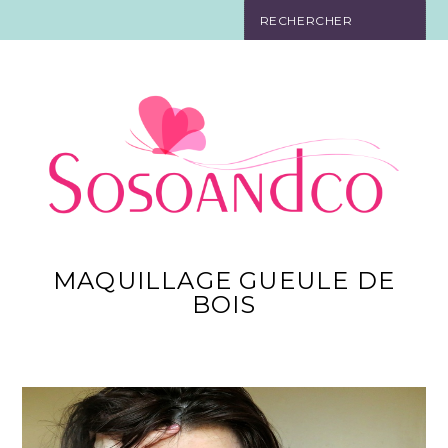
SO TOURISTE
SO BELLE
SO EN FORME
SO IN LOVE
SO DÉCO
MAQUILLAGE GUEULE DE
BOIS
SO HIGH-TECH
SO PRATIQUE
CONTACT