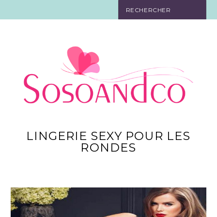
SO TOURISTE
SO BELLE
SO EN FORME
SO IN LOVE
SO DÉCO
LINGERIE SEXY POUR LES
RONDES
SO HIGH-TECH
SO PRATIQUE
CONTACT