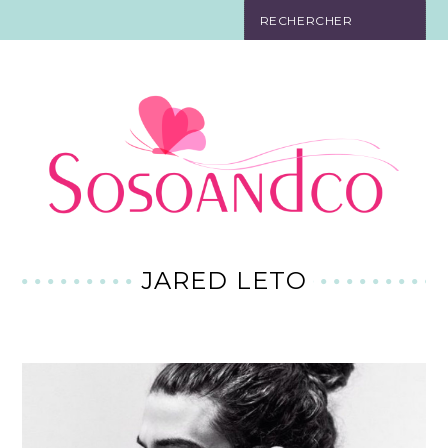
SO TOURISTE
SO BELLE
SO EN FORME
SO IN LOVE
SO DÉCO
JARED LETO
SO HIGH-TECH
SO PRATIQUE
CONTACT