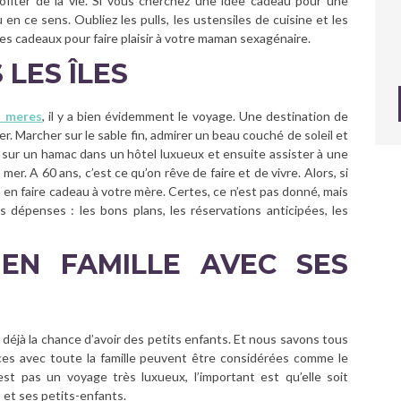
profiter de la vie. Si vous cherchez une idée cadeau pour une
en ce sens. Oubliez les pulls, les ustensiles de cuisine et les
s cadeaux pour faire plaisir à votre maman sexagénaire.
LES ÎLES
s meres
, il y a bien évidemment le voyage. Une destination de
r. Marcher sur le sable fin, admirer un beau couché de soleil et
il sur un hamac dans un hôtel luxueux et ensuite assister à une
 mer. A 60 ans, c’est ce qu’on rêve de faire et de vivre. Alors, si
 en faire cadeau à votre mère. Certes, ce n’est pas donné, mais
s dépenses : les bons plans, les réservations anticipées, les
EN FAMILLE AVEC SES
éjà la chance d’avoir des petits enfants. Et nous savons tous
nces avec toute la famille peuvent être considérées comme le
st pas un voyage très luxueux, l’important est qu’elle soit
 et ses petits-enfants.