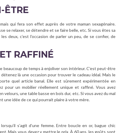
N-ÊTRE
e mais qui fera son effet auprès de votre maman sexagénaire.
e se relaxer, se détendre et se faire belle, etc. Si vous êtes sa
 les deux, c’est l’occasion de parler un peu, de se confier, de
ET RAFFINÉ
sse beaucoup de temps à enjoliver son intérieur. C’est peut-être
 détenez là une occasion pour trouver le cadeau idéal. Mais le
mporte quel article banal. Elle est sûrement expérimentée en
ez pour un mobilier réellement unique et raffiné. Vous avez
n velours, une table basse en bois dur, etc. Si vous avez du mal
nt une idée de ce qui pourrait plaire à votre mère.
lorsqu’il s’agit d’une femme. Entre boucle en or, bague chic
ient. Mais vous devez y mettre le prix. À 60 ans, les goûts sont