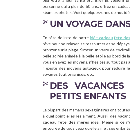
bien-être, à leur santé etc. Bref, ils veulent 
personne qui a plus de 60 ans, offrez un cadeau 
séances photos. Voici quelques-unes de nos idée
UN VOYAGE DANS 
En tête de liste de notre
idée
cadeau
fete de
rêve pour se relaxer, se ressourcer et se dépayse
bronzer sur la plage. Siroter un verre de cockta
belle soirée animée à la belle étoile au bord de la
vous en avez les moyens, n’hésitez surtout pas à
il existe des moyens astucieux pour réduire le
voyages tout organisés, etc.
DES VACANCES 
PETITS ENFANTS
La plupart des mamans sexagénaires ont toutes d
à quel point elles les aiment. Aussi, des vaca
cadeau fete des meres
idéal. Même si ce n’e
entourée de tous ceux qu’elle aime : ses enfants