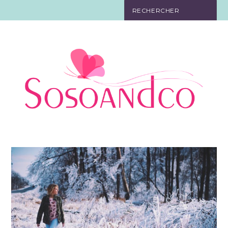
SO TOURISTE
SO BELLE
SO EN FORME
SO IN LOVE
SO DÉCO
SO HIGH-TECH
SO PRATIQUE
CONTACT