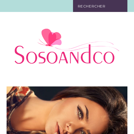
SO TOURISTE
SO BELLE
SO EN FORME
SO IN LOVE
SO DÉCO
SO HIGH-TECH
SO PRATIQUE
CONTACT