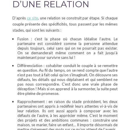
D’UNE RELATION
D’après
ce site
, une relation se construit par étape. Si chaque
couple présente des spécificités, tous passent par les mêmes
stades, qui sont les suivants :
Fusion : c’est la phase où chacun idéalise l’autre. Le
partenaire est considéré comme la personne attendue
depuis toujours, celui sans qui on ne pourrait pas exister.
On se demanderait même comment on a fait jusqu’à
maintenant pour survivre sans lui !
Différenciation : cohabiter conduit le couple à se remettre
en question. Au fil du temps, on se rend compte que l’autre
n’est pas tout à fait celui qu’on s’imaginait. On découvre ses
défauts, les détails qui nous déplaisent et qui semblent ne
pas nous correspondre. C’est donc une vraie phase de
déception ! Mais si on apprend à la surmonter, la suite peut
être pleine de promesse.
Rapprochement : en raison du stade précédent, les deux
partenaires ont appris à redéfinir leurs attentes vi-à-vis de
leur relation. Ils ont aussi appris à composer avec les
défauts de l’autre, à les apprécier même. C’est le moment
des projets et des ambitions communes : construire une
maison, se marier, faire un enfant… Il importe désormais de
mettre clairement des mots sur ce qu’on attend de l’avenir.