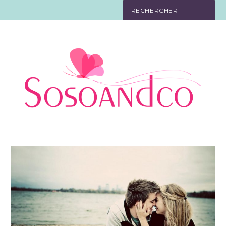
SO TOURISTE
SO BELLE
SO EN FORME
SO IN LOVE
SO DÉCO
SO HIGH-TECH
SO PRATIQUE
CONTACT