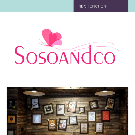
SO TOURISTE
SO BELLE
SO EN FORME
SO IN LOVE
SO DÉCO
SO HIGH-TECH
SO PRATIQUE
CONTACT