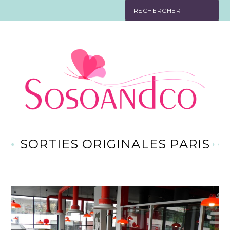
SO TOURISTE
SO BELLE
SO EN FORME
SO IN LOVE
SO DÉCO
SORTIES ORIGINALES PARIS
SO HIGH-TECH
SO PRATIQUE
CONTACT