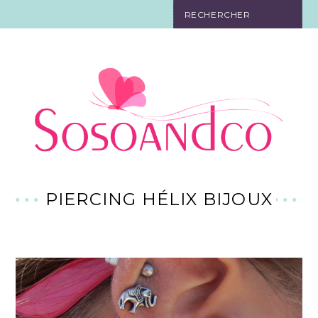
SO TOURISTE
SO BELLE
SO EN FORME
SO IN LOVE
SO DÉCO
PIERCING HÉLIX BIJOUX
SO HIGH-TECH
SO PRATIQUE
CONTACT