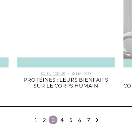
SO EN FORME
12 MAI 2023
S
PROTÉINES : LEURS BIENFAITS
SUR LE CORPS HUMAIN
CO
1
2
3
4
5
6
7