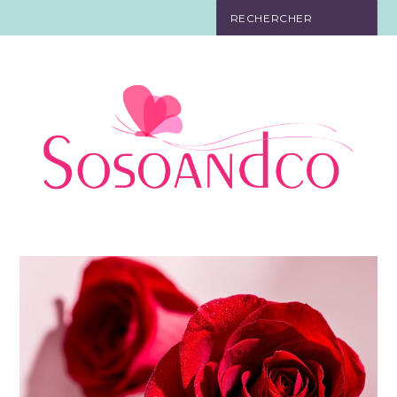
SO TOURISTE
SO BELLE
SO EN FORME
SO IN LOVE
SO DÉCO
SO HIGH-TECH
SO PRATIQUE
CONTACT