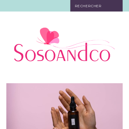
SO TOURISTE
SO BELLE
SO EN FORME
SO IN LOVE
SO DÉCO
SO HIGH-TECH
SO PRATIQUE
CONTACT